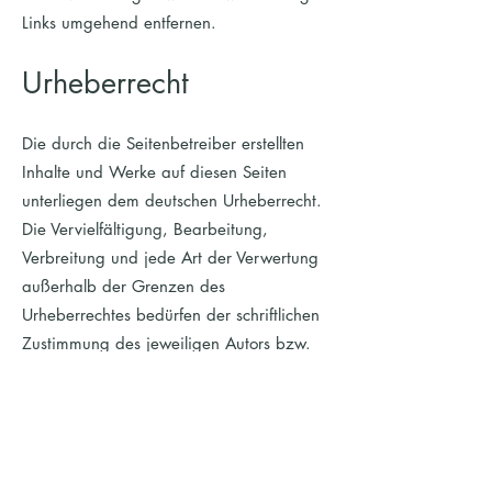
Links umgehend entfernen.
Urheberrecht
Die durch die Seitenbetreiber erstellten
Inhalte und Werke auf diesen Seiten
unterliegen dem deutschen Urheberrecht.
Die Vervielfältigung, Bearbeitung,
Verbreitung und jede Art der Verwertung
außerhalb der Grenzen des
Urheberrechtes bedürfen der schriftlichen
Zustimmung des jeweiligen Autors bzw.
Erstellers. Downloads und Kopien dieser
Seite sind nur für den privaten, nicht
kommerziellen Gebrauch gestattet.
Soweit die Inhalte auf dieser Seite nicht
vom Betreiber erstellt wurden, werden die